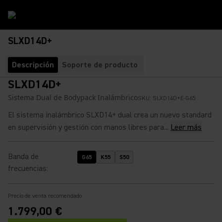
SLXD14D+
Descripción
Soporte de producto
SLXD14D+
Sistema Dual de Bodypack Inalámbrico
SKU:
SLXD14D+E-G65
El sistema inalámbrico SLXD14+ dual crea un nuevo standard
en supervisión y gestión con manos libres para...
Leer más
Banda de
G65
K55
S50
frecuencias
:
Precio de venta recomendado
1.799,00 €