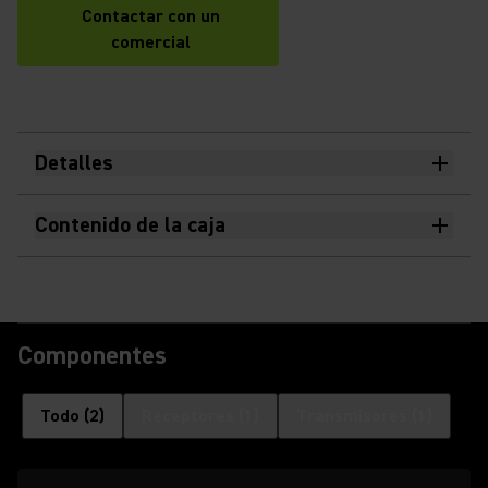
Contactar con un
comercial
Detalles
Contenido de la caja
Componentes
Todo
(
2
)
Receptores
(
1
)
Transmisores
(
1
)