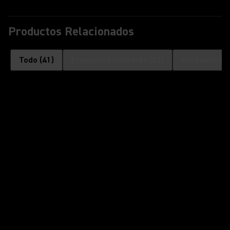
Productos Relacionados
Todo
(
41
)
Productos similares
(
13
)
Accesorios o