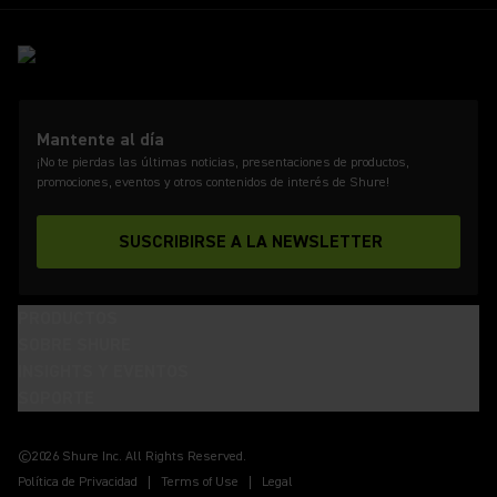
Mantente al día
¡No te pierdas las últimas noticias, presentaciones de productos,
promociones, eventos y otros contenidos de interés de Shure!
SUSCRIBIRSE A LA NEWSLETTER
PRODUCTOS
SOBRE SHURE
INSIGHTS Y EVENTOS
SOPORTE
(Opens in a new tab)
(Opens in a new tab)
(Opens in a new tab)
(Opens in a new tab)
(Opens in a new tab)
(Opens in a new tab)
(Opens in a new tab)
©2026 Shure Inc. All Rights Reserved.
Política de Privacidad
Terms of Use
Legal