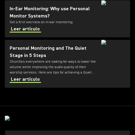
In-Ear Monitoring: Why use Personal
Monitor Systems?
Get a first overview on in-ear monitoring
Leer artículo
Personal Monitoring and The Quiet
Stage in 5 Steps
Churches everywhere are looking for ways to lower the
volume while improving the audio quality of their
worship services. Here are tips for achieving a Quiet
Stage through the use of in-ear monitoring and other
Leer artículo
technologies.