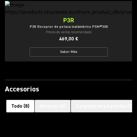
P3R
P3R Receptor de petaca inalámbrico PSM®300
Precio de venta recomendado
469,00 €
Saber Más
Accesorios
Todo
(
8
)
Antenas
(
4
)
Cargadores y baterías
(
2
)