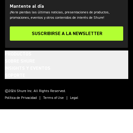
Mantente al día
¡No te pierdas las últimas noticias, presentaciones de productos,
promociones, eventos y otros contenidos de interés de Shure!
SUSCRIBIRSE A LA NEWSLETTER
PRODUCTOS
SOBRE SHURE
INSIGHTS Y EVENTOS
SOPORTE
(Opens in a new tab)
(Opens in a new tab)
(Opens in a new tab)
(Opens in a new tab)
(Opens in a new tab)
(Opens in a new tab)
(Opens in a new tab)
©2026 Shure Inc. All Rights Reserved.
Política de Privacidad
Terms of Use
Legal