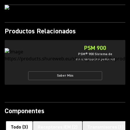
Productos Relacionados
PSM 900
PSM® 900 Sistema de
monitorización personal
Saber Más
Componentes
Todo
(
3
)
Receptores IEM
(
2
)
Transmisores
(
1
)