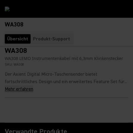
WA308
Übersicht
Produkt-Support
WA308
WA308 LEMO Instrumentenkabel mit 6,3mm Klinkenstecker
SKU:
WA308
Der Axient Digital Micro-Taschensender bietet
fortschrittliches Design und ein erweitertes Feature Set für...
Mehr erfahren
Verwandte Produkte