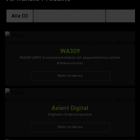
Alle
(
3
)
Vergleichbare Produkte
(
1
)
Kompatible 
WA309
WA309 LEMO Instrumentenkabel mit abgewinkelten 6,3mm
Klinkenstecker
Mehr erfahren
Axient Digital
Digitales Drahtlossystem
Mehr erfahren