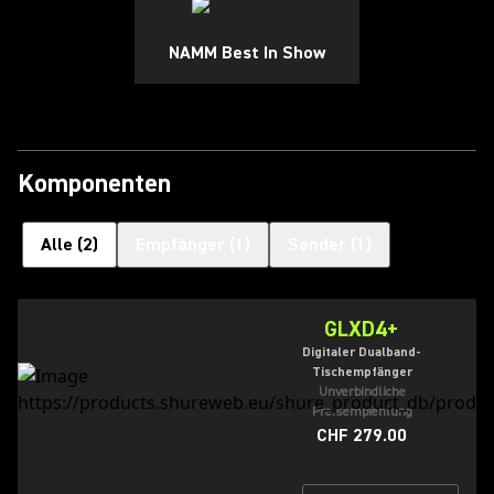
NAMM Best In Show
Komponenten
Alle
(
2
)
Empfänger
(
1
)
Sender
(
1
)
GLXD4+
Digitaler Dualband-
Tischempfänger
Unverbindliche
Preisempfehlung
CHF 279.00