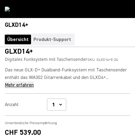
GLXD14+
Übersicht
Produkt-Support
GLXD14+
Digitales Funksystem mit Taschensender
SKU:
GLXD14+E-Z4
Das neue GLX-D+ Dualband-Funksystem mit Taschensender
enthält das WA302 Gitarrenkabel und den GLXD4+...
Mehr erfahren
Anzahl
:
Unverbindliche Preisempfehlung
CHF 539.00