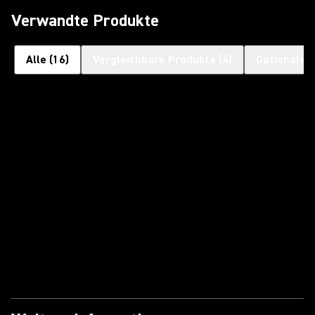
Verwandte Produkte
Alle
(
16
)
Vergleichbare Produkte
(
4
)
Optionales