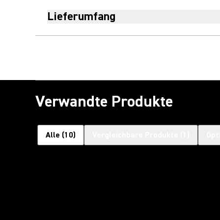
Lieferumfang
Verwandte Produkte
Alle
(
10
)
Vergleichbare Produkte
(
1
)
Opt