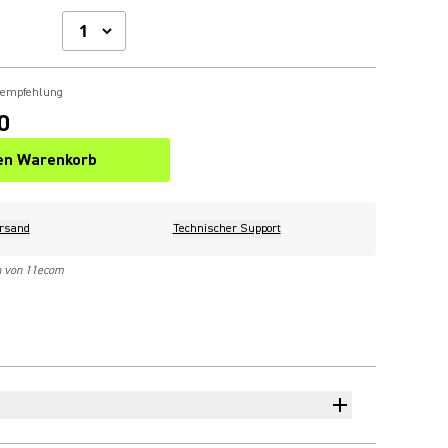
sempfehlung
0
den Warenkorb
rsand
Technischer Support
n von 11ecom