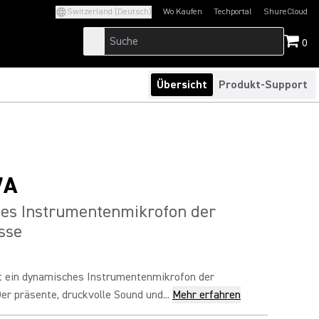
Switzerland (Deutsch)
Wo Kaufen
Techportal
ShureCloud
(Opens in a new tab)
(Opens in a new t
0
Übersicht
Produkt-Support
7A
es Instrumentenmikrofon der
sse
t ein dynamisches Instrumentenmikrofon der
er präsente, druckvolle Sound und...
Mehr erfahren