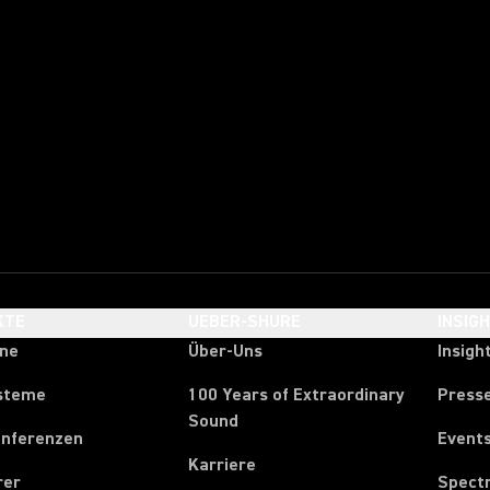
KTE
UEBER-SHURE
INSIG
one
Über-Uns
Insigh
steme
100 Years of Extraordinary
Press
Sound
onferenzen
Event
Karriere
rer
Spect