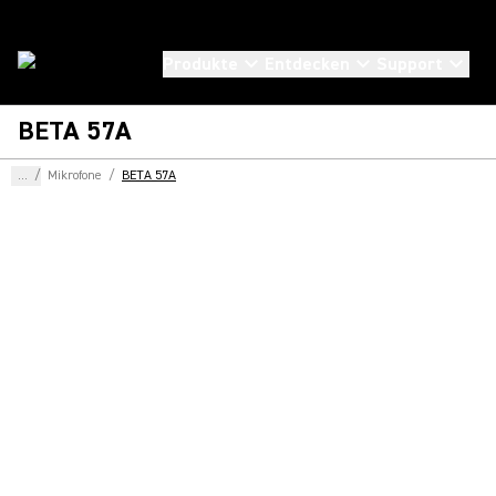
Produkte
Entdecken
Support
BETA 57A
...
/
Mikrofone
/
BETA 57A