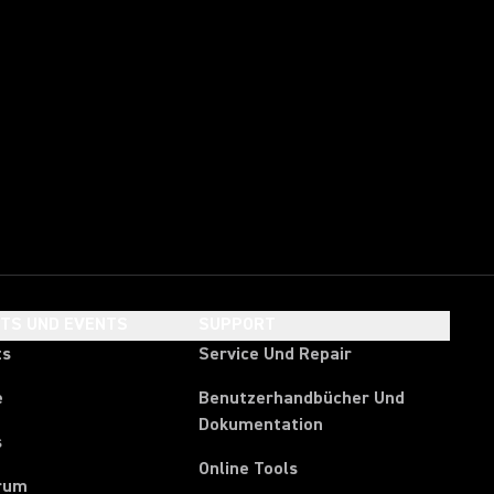
HTS UND EVENTS
SUPPORT
ts
Service Und Repair
e
Benutzerhandbücher Und
Dokumentation
s
Online Tools
rum