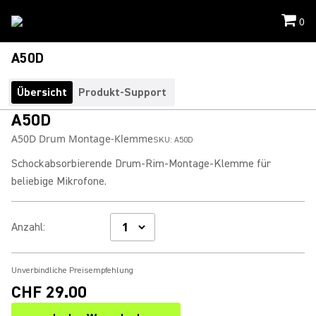
0
A50D
Übersicht
Produkt-Support
A50D
A50D Drum Montage-Klemme
SKU:
A50D
Schockabsorbierende Drum-Rim-Montage-Klemme für
beliebige Mikrofone.
Anzahl
:
Unverbindliche Preisempfehlung
CHF 29.00