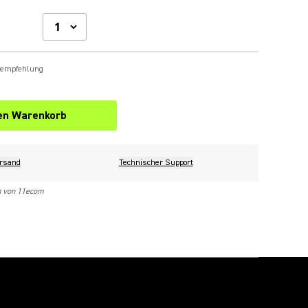
sempfehlung
den Warenkorb
rsand
Technischer Support
n von 11ecom