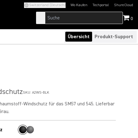
Switzerland (Deutsch)
Wo Kaufen
Techportal
ShureCloud
(Opens in a new tab)
(Opens in a new t
0
Übersicht
Produkt-Support
dschutz
SKU:
A2WS-BLK
chaumstoff-Windschutz für das SM57 und 545. Lieferbar
Grau.
z