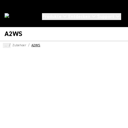
Produkte
Entdecken
Support
A2WS
...
/
Zubehoer
/
A2WS