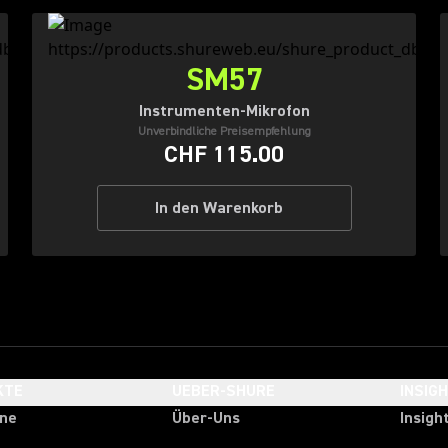
SM57
Instrumenten-Mikrofon
Unverbindliche Preisempfehlung
CHF 115.00
In den Warenkorb
KTE
UEBER-SHURE
INSIG
one
Über-Uns
Insigh