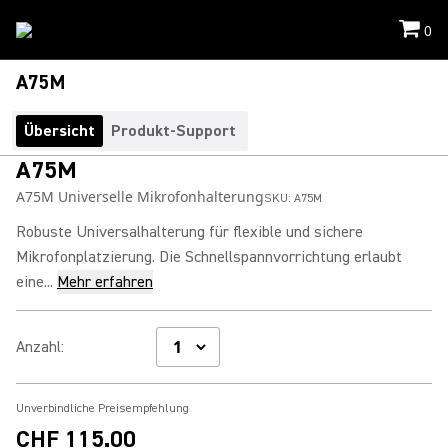
0
A75M
Übersicht
Produkt-Support
A75M
A75M Universelle Mikrofonhalterung
SKU:
A75M
Robuste Universalhalterung für flexible und sichere
Mikrofonplatzierung. Die Schnellspannvorrichtung erlaubt
eine...
Mehr erfahren
Anzahl
:
Unverbindliche Preisempfehlung
CHF 115.00