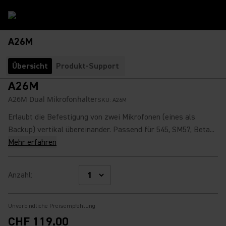
A26M
Übersicht
Produkt-Support
A26M
A26M Dual Mikrofonhalter
SKU:
A26M
Erlaubt die Befestigung von zwei Mikrofonen (eines als
Backup) vertikal übereinander. Passend für 545, SM57, Beta...
Mehr erfahren
Anzahl
:
Unverbindliche Preisempfehlung
CHF 119.00