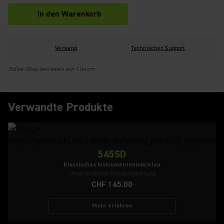
In den Warenkorb
Versand
Technischer Support
Online-Shop betrieben von 11ecom
Verwandte Produkte
545SD
Klassisches Instrumentenmikrofon
Unverbindliche Preisempfehlung
CHF 145.00
Mehr erfahren