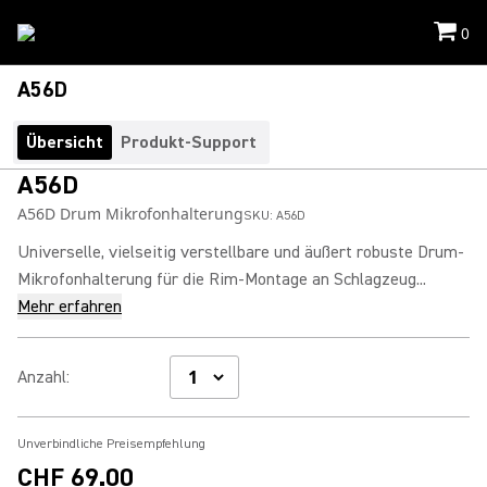
0
A56D
Übersicht
Produkt-Support
A56D
A56D Drum Mikrofonhalterung
SKU:
A56D
Universelle, vielseitig verstellbare und äußert robuste Drum-
Mikrofonhalterung für die Rim-Montage an Schlagzeug...
Mehr erfahren
Anzahl
:
Unverbindliche Preisempfehlung
CHF 69.00