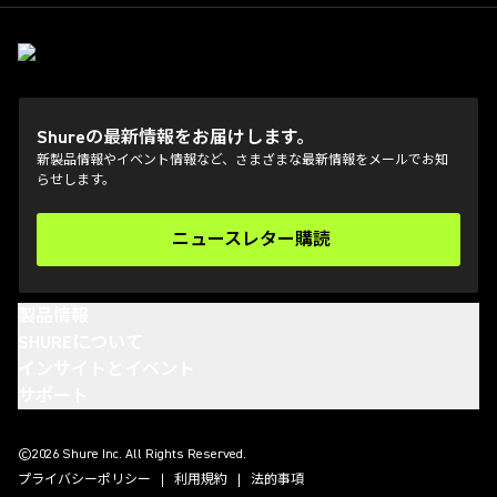
Shureの最新情報をお届けします。
新製品情報やイベント情報など、さまざまな最新情報をメールでお知
らせします。
ニュースレター購読
(Opens in a new tab)
製品情報
SHUREについて
インサイトとイベント
サポート
(Opens in a new tab)
(Opens in a new tab)
(Opens in a new tab)
(Opens in a new tab)
©2026 Shure Inc. All Rights Reserved.
プライバシーポリシー
利用規約
法的事項