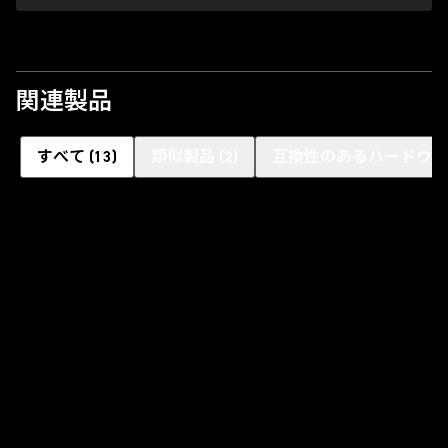
関連製品
すべて
(
13
)
類似製品
(
2
)
互換性のあるハードウェ