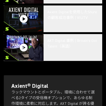
Axient Digitalを使用したShure
の顧客成功事例 | VIUTV
AXT Digital 事例 | Britain's Got
Talent（英語）
Shure DuraPlex DL4 事例 - ウ
ェイクボードと砂漠ラリーで
の使用
Axient® Digital
ラックマウントとポータブル、環境に合わせて選
べる2タイプの受信機オプションで、あらゆる制
TwinPlex 事例 | Michael
作環境に柔軟に対応します。AXT Digital が誇る優
Abbott（英語）