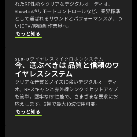
れたRF性能やクリアなデジタルオーディオ、
ShowLink®リモートコントロールなど、業界標準
として選ばれるサウンドとパフォーマンスが、つ
いにTV/映画制作業界へ。
TwinPlex 事例 | Steve
もっと知る
Watson（英語）
SLX-Dワイヤレスマイクロホンシステム
デジタルに切り替える理由 -
今、選ぶべきは 品質と信頼のワ
Steve Watson
イヤレスシステム
クリアな音質とノイズに強いデジタルオーディ
オ。RFスキャンと赤外線シンクでセットアップ
も簡単。堅牢なRF性能で、さまざまな要求にお
TwinPlex 事例 | フリッツ・ラ
応えします。B帯で最大10波使用可能。
ング
もっと知る