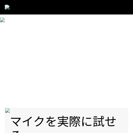
Support
/
Shure Premium Partner Store
実際にSHURE製品を体験しよう
SHURE PREMIUM PARTNER
STORE
Shureのプレミアムな音質を実際に体験してみませんか？
Shure Premium Partner Storeでは、購入前に実際に試して
みることができます。また、豊富な知識を持った販売員が
最適なマイク選びをお手伝いします。
マイクを実際に試せ