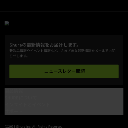
Shureの最新情報をお届けします。
新製品情報やイベント情報など、さまざまな最新情報をメールでお知
らせします。
ニュースレター購読
(Opens in a new tab)
製品情報
SHUREについて
インサイトとイベント
サポート
(Opens in a new tab)
(Opens in a new tab)
(Opens in a new tab)
(Opens in a new tab)
©2026 Shure Inc. All Rights Reserved.