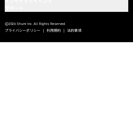
インサイトとイベント
サポート
(Opens in a new tab)
(Opens in a new tab)
(Opens in a new tab)
(Opens in a new tab)
©2026 Shure Inc. All Rights Reserved.
プライバシーポリシー
利用規約
法的事項