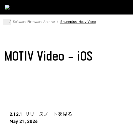
...
/
Software Firmware Archive
/
Shureplus-Motiv-Video
MOTIV Video - iOS
2.12.1
リリースノートを見る
May 21, 2026