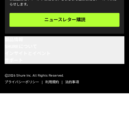
らせします。
ニュースレター購読
(Opens in a new tab)
製品情報
SHUREについて
インサイトとイベント
サポート
(Opens in a new tab)
(Opens in a new tab)
(Opens in a new tab)
(Opens in a new tab)
©2026 Shure Inc. All Rights Reserved.
プライバシーポリシー
利用規約
法的事項