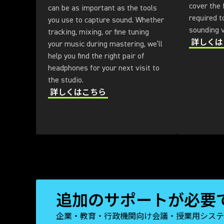
cover the
can be as important as the tools
required t
you use to capture sound. Whether
sounding v
tracking, mixing, or fine tuning
詳しくは
your music during mastering, we’ll
help you find the right pair of
headphones for your next visit to
the studio.
詳しくはこちら
追加のサポートが必要
企業・教育・行政機関向け会議・授業用システ