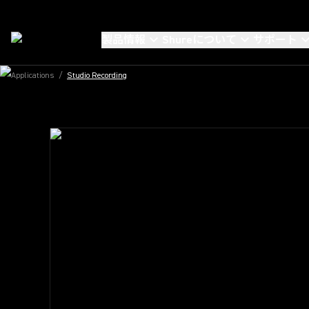
スタジオレコーディング用マイクロホン
どのテイク
製品情報
Shureについて
サポート
アに際立つ
Applications
/
Studio Recording
新しいKSMスタジオマイクロホンをご覧ください