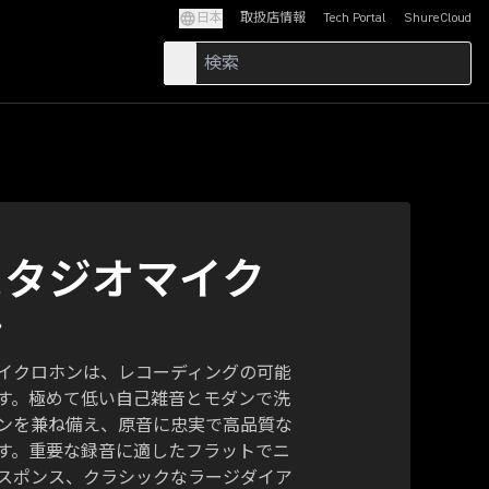
日本
取扱店情報
Tech Portal
ShureCloud
(Opens in a new tab)
(Opens in a new t
スタジオマイク
ン
マイクロホンは、レコーディングの可能
す。極めて低い自己雑音とモダンで洗
ンを兼ね備え、原音に忠実で高品質な
す。重要な録音に適したフラットでニ
スポンス、クラシックなラージダイア