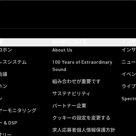
報
SHUREについて
イン
ロホン
About Us
イン
レスシステム
100 Years of Extraordinary
ニュー
Sound
会議
イベ
組み合わせが重要です
ホン
ライ
サステナビリティ
ン
Spect
パートナー企業
ヤーモニタリング
クッキーの設定を変更する
 & DSP
求人応募者個人情報保護方針
サリー