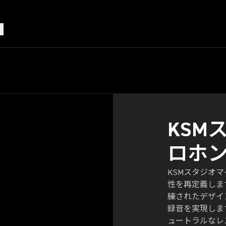
も、クリ
。
KSM
ロホ
KSMスタジオ
性を再定義しま
練されたデザイ
録音を実現しま
ュートラルなレ