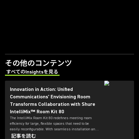
その他のコンテンツ
すべてのInsightsを見る
(Opens in a new tab)
Innovation in Action: Unified
Communications’ Envisioning Room
Transforms Collaboration with Shure
IntelliMix™ Room Kit 80
The IntelliMix Room Kit 80 redefines meeting room
efficiency for large, flexible spaces that need to be
easily reconfigurable. With seamless installation and
intuitive management, IMXRK80 enables IT teams to
記事を読む