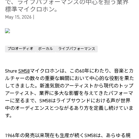
で、ライブパフォーマンスの中心を担う業界
標準マイクロホン。
May 15, 2026
|
プロオーディオ
ボーカル
ライブパフォーマンス
Shure
SM58
マイクロホンは、この
60
年にわたり、音楽とカ
ルチャーの数々の重要な瞬間において中心的な役割を果た
してきました。新進気鋭のアーティストから現代のトップ
アーティスト、業界に多大な影響を与えてきたパフォーマ
ーに至るまで、
SM58
はライブサウンドにおける声が世界
中のオーディエンスとつながるあり方を定義し続けていま
す。
1966
年の発売以来現在も生産が続く
SM58
は、あらゆる規