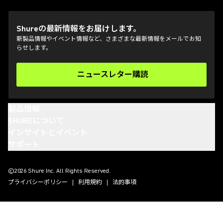
Shureの最新情報をお届けします。
新製品情報やイベント情報など、さまざまな最新情報をメールでお知
らせします。
ニュースレター購読
(Opens in a new tab)
製品情報
SHUREについて
インサイトとイベント
サポート
(Opens in a new tab)
(Opens in a new tab)
(Opens in a new tab)
(Opens in a new tab)
©2026 Shure Inc. All Rights Reserved.
プライバシーポリシー
利用規約
法的事項