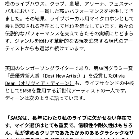
模のライブハウス、クラブ、劇場、アリーナ、フェスティ
バルにおいて、一貫した高いパフォーマンスを提供してき
ました。その結果、ライブボーカル用マイクロホンとして
最も認知される存在として地位を確立しています。数々の
伝説的なパフォーマンスを支えてきたその実績にとどまら
ず、ジャンルを問わず革新的な表現を追求する現代のアー
ティストからも選ばれ続けています。
英国のシンガーソングライターであり、第
68
回グラミー賞
「最優秀新人賞（
Best New Artist
）」を受賞した
Olivia
Dean
（オリヴィア・ディーン）
も、ライブサウンドの中核
として
SM58
を愛用する新世代アーティストの一人です。
ディーンは次のように語っています。
「
SM58
は、長年にわたり私のライブに欠かせない存在で
す。マイク選びはとても重要で、信頼性や耐久性はもちろ
ん、私が求めるクリアであたたかみのあるクラシックなサ