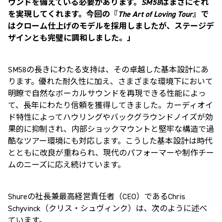
ウンドを備えている必要があります。
SM58
はまさにそれ
を実現してくれます。今回の『
The Art of Loving Tour
』で
はクローム仕上げのモデルを採用しましたが、ステージデ
ザインとも完璧に調和しました。」
SM58
の長きにわたる支持は、その卓越した基本設計にあ
ります。優れた耐久性に加え、さまざまな環境下において
明瞭で自然なボーカルサウンドを再現できる性能によっ
て、長年にわたり信頼を獲得してきました。カーディオイ
ド特性によってハウリングやバックグラウンドノイズが効
果的に抑制され、内部ショックマウントと堅牢な構造で過
酷なツアー環境にも対応します。こうした基本設計は時代
とともに改良が重ねられ、現代のパフォーマーや制作チー
ムのニーズに応え続けています。
Shure
の社長兼最高経営責任者（
CEO
）である
Chris
Schyvinck
（クリス・シュヴィンク）は、次のように述べ
ています。