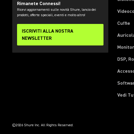
Rimanete Connessi!
Ricevi aggiornamenti sulle novità Shure, lancio dei
Videoc
prodotti, offerte speciali, eventi e molto altro!
Cuffie
ISCRIVITI ALLA NOSTRA
Auricol
NEWSLETTER
Monitor
DSP, Ro
Accesso
Softwa
Vedi Tu
(Opens in a new tab)
(Opens in a new tab)
(Opens in a new tab)
(Opens in a new tab)
(Opens in a new tab)
(Opens in a new tab)
(Opens in a new tab)
©2026 Shure Inc. All Rights Reserved.