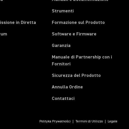
Strumenti
ssione in Diretta
Formazione sul Prodotto
rum
Software e Firmware
Garanzia
Manuale di Partnership con i
(Opens in a new tab)
Fornitori
Sicurezza del Prodotto
(Opens in a new tab)
Annulla Ordine
Contattaci
Polityka Prywatności
Termini di Utilizzo
Legale