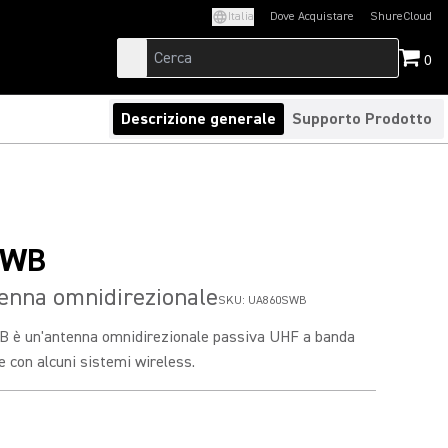
Italia
Dove Acquistare
ShureCloud
(Opens in a new t
0
Descrizione generale
Supporto Prodotto
SWB
enna omnidirezionale
SKU:
UA860SWB
 è un'antenna omnidirezionale passiva UHF a banda
e con alcuni sistemi wireless.