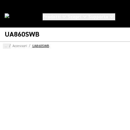
Prodotti
Scopri
Supporto
UA860SWB
...
/
Accessori
/
UA860SWB