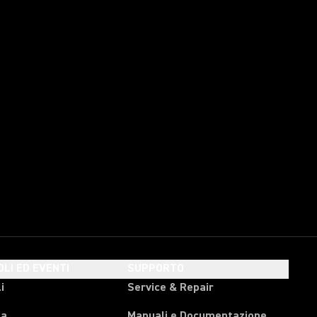
OLI ED EVENTI
SUPPORTO
i
Service & Repair
pa
Manuali e Documentazione