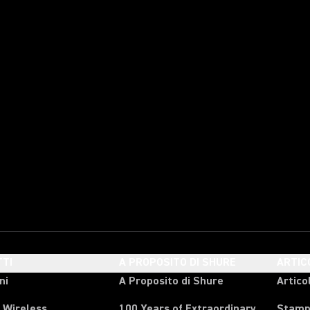
TI
A PROPOSITO DI SHURE
ARTIC
ni
A Proposito di Shure
Articol
 Wireless
100 Years of Extraordinary
Stam