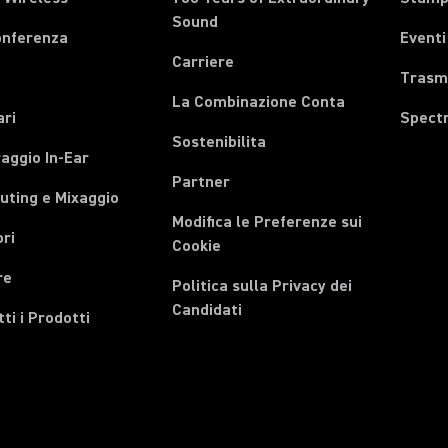
Sound
onferenza
Eventi
Carriere
Trasmi
La Combinazione Conta
ari
Spect
Sostenibilita
aggio In-Ear
Partner
uting e Mixaggio
Modifica le Preferenze sui
ri
Cookie
re
Politica sulla Privacy dei
Candidati
tti i Prodotti