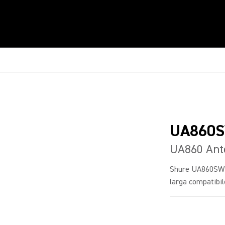
UA860
UA860 Ant
Shure UA860SWB
larga compatibil