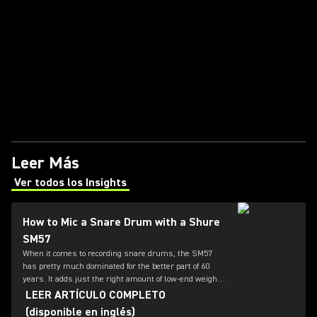
Leer Más
Ver todos los Insights
(Opens in a new tab)
How to Mic a Snare Drum with a Shure
SM57
When it comes to recording snare drums, the SM57
has pretty much dominated for the better part of 60
years. It adds just the right amount of low-end weight
while also honoring the high-end presence and "crack"
LEER ARTÍCULO COMPLETO
of the drum. For this reason, the 57 is the go-to mic for
(disponible en inglés)