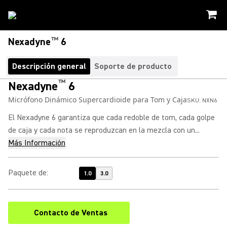
™
Nexadyne
6
Descripción general
Soporte de producto
™
Nexadyne
6
Micrófono Dinámico Supercardioide para Tom y Caja
SKU:
NXN6
El Nexadyne 6 garantiza que cada redoble de tom, cada golpe
de caja y cada nota se reproduzcan en la mezcla con un...
Más Información
Paquete de
:
1.0
3.0
Contacto de Ventas