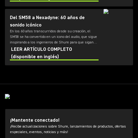
your snare.
Del SM58 a Nexadyne: 60 años de
sonido icónico
En los 60 años transcurridos desde su creación, el
SM58 se ha convertido en un icono del audio, que sigue
inspirando a los ingenieros de Shure para que sigan
superando los límites de la tecnología de micrófonos.
LEER ARTÍCULO COMPLETO
Desde el SM7dB hasta la nueva línea Nexadyne,
(disponible en inglés)
descubre cómo continúa nuestra hostoria de
innovación.
¡Mantente conectado!
¡Recibe actualizaciones sobre Shure, lanzamientos de productos, ofertas
especiales, eventos, noticias y más!