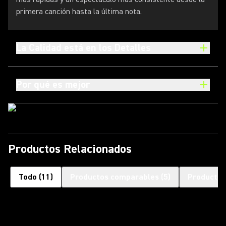
primera canción hasta la última nota.
La Calidad está en los Detalles
Por qué es mejor
Productos Relacionados
Todo
(
11
)
Productos comparables
(
5
)
Productos