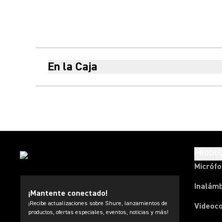
En la Caja
PRODU
Micróf
Inalámb
¡Mantente conectado!
¡Recibe actualizaciones sobre Shure, lanzamientos de
Videoc
productos, ofertas especiales, eventos, noticias y más!