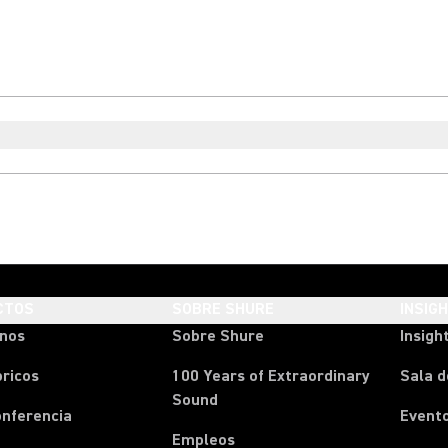
CTOS
SOBRE SHURE
INSIG
onos
Sobre Shure
Insigh
ricos
100 Years of Extraordinary
Sala d
Sound
onferencia
Event
Empleos