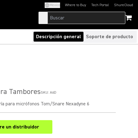
Mexico
Where to Buy
Tech Portal
ShureCloud
(Opens in a new tab)
(Opens in a new t
Descripción general
Soporte de producto
ara Tambores
SKU:
A6D
ría para micrófonos Tom/Snare Nexadyne 6
e un distribuidor
(Opens in a new tab)