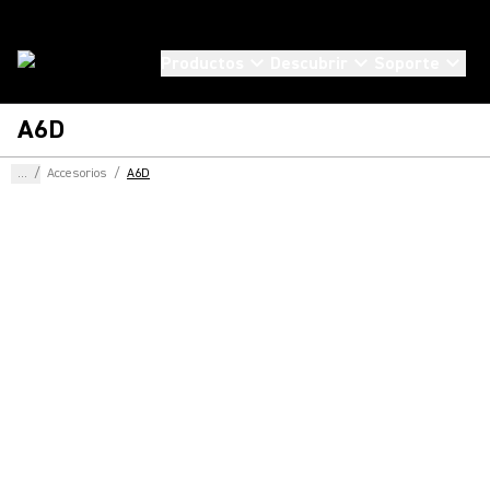
Productos
Descubrir
Soporte
A6D
...
/
Accesorios
/
A6D