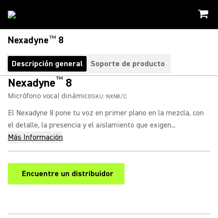
™
Nexadyne
8
Descripción general
Soporte de producto
™
Nexadyne
8
Micrófono vocal dinámico
SKU:
NXN8/C
El Nexadyne 8 pone tu voz en primer plano en la mezcla, con
el detalle, la presencia y el aislamiento que exigen...
Más Información
Encuentre un distribuidor
(Opens in a new tab)