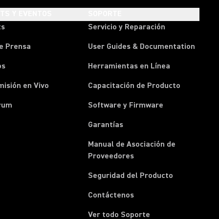
HTS Y EVENTOS
SOPORTE
ts
Servicio y Reparación
e Prensa
User Guides & Documentation
os
Herramientas en Línea
isión en Vivo
Capacitación de Producto
rum
Software y Firmware
Garantías
Manual de Asociación de
(Opens in a new tab)
Proveedores
Seguridad del Producto
(Opens in a new tab)
Contáctenos
Ver todo Soporte