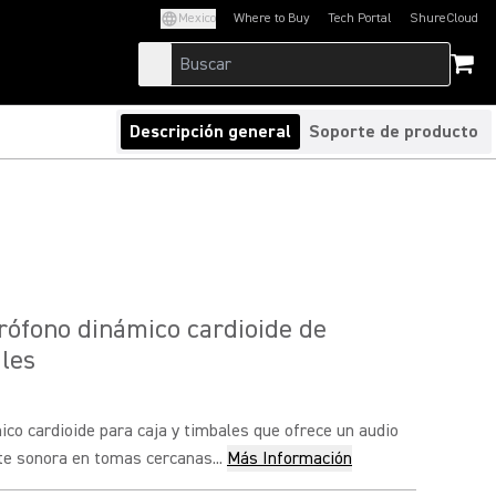
Mexico
Where to Buy
Tech Portal
ShureCloud
(Opens in a new tab)
(Opens in a new t
Descripción general
Soporte de producto
ófono dinámico cardioide de
les
co cardioide para caja y timbales que ofrece un audio
nte sonora en tomas cercanas...
Más Información