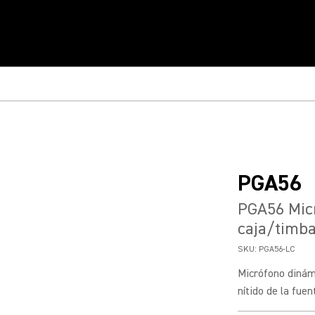
PGA56
PGA56 Micr
caja/timba
SKU:
PGA56-LC
Micrófono dinámi
nítido de la fue