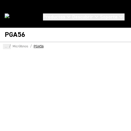
Productos
Descubrir
Soporte
PGA56
...
/
Micrófonos
/
PGA56