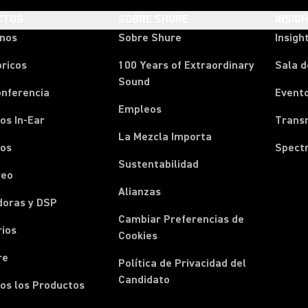
CTOS
SOBRE SHURE
INSIG
onos
Sobre Shure
Insigh
ricos
100 Years of Extraordinary
Sala d
Sound
onferencia
Event
Empleos
os In-Ear
Transm
La Mezcla Importa
nos
Spect
Sustentabilidad
reo
Alianzas
doras y DSP
Cambiar Preferencias de
rios
Cookies
re
Política de Privacidad del
Candidato
os los Productos