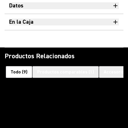
Datos
En la Caja
Productos Relacionados
Todo
(
9
)
Productos comparables
(
1
)
Accesorios