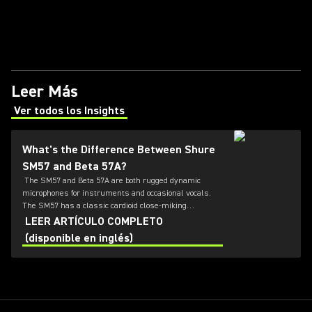
Leer Más
Ver todos los Insights
(Opens in a new tab)
What's the Difference Between Shure
SM57 and Beta 57A?
The SM57 and Beta 57A are both rugged dynamic
microphones for instruments and occasional vocals.
The SM57 has a classic cardioid close-miking
character, while the Beta 57A adds tighter
LEER ARTÍCULO COMPLETO
supercardioid directionality, higher output, extended
(disponible en inglés)
response, a more protective grille, and improved
handling-noise control.