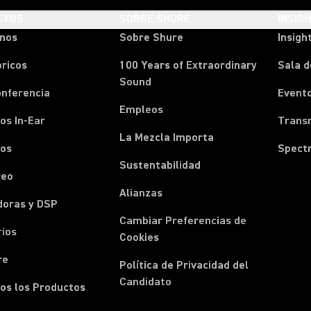
CTOS
SOBRE SHURE
INSIG
onos
Sobre Shure
Insigh
ricos
100 Years of Extraordinary
Sala d
Sound
onferencia
Event
Empleos
os In-Ear
Transm
La Mezcla Importa
nos
Spect
Sustentabilidad
reo
Alianzas
doras y DSP
Cambiar Preferencias de
rios
Cookies
re
Política de Privacidad del
Candidato
os los Productos