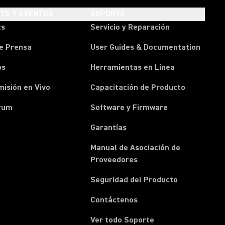
HTS Y EVENTOS
SOPORTE
ts
Servicio y Reparación
e Prensa
User Guides & Documentation
os
Herramientas en Línea
isión en Vivo
Capacitación de Producto
rum
Software y Firmware
Garantías
Manual de Asociación de
(Opens in a new tab)
Proveedores
Seguridad del Producto
(Opens in a new tab)
Contáctenos
Ver todo Soporte