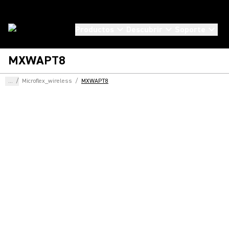
Productos
Descubrir
Soporte
MXWAPT8
...
/
Microflex_wireless
/
MXWAPT8