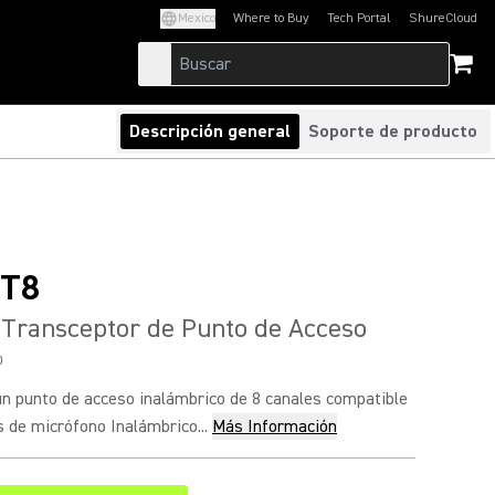
Mexico
Where to Buy
Tech Portal
ShureCloud
(Opens in a new tab)
(Opens in a new t
Descripción general
Soporte de producto
T8
ransceptor de Punto de Acceso
0
 punto de acceso inalámbrico de 8 canales compatible
 de micrófono Inalámbrico...
Más Información