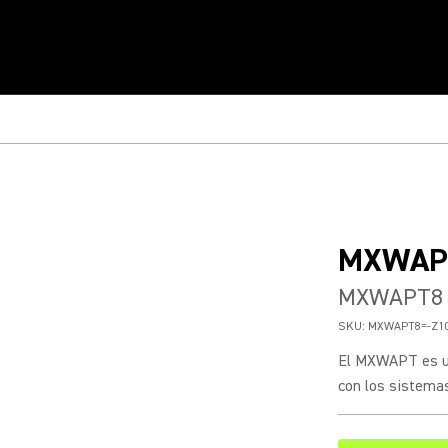
MXWAP
MXWAPT8 T
SKU:
MXWAPT8=-Z1
El MXWAPT es un
con los sistemas