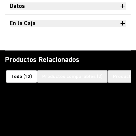
Datos
En la Caja
Productos Relacionados
Todo
(
12
)
Productos comparables
(
2
)
Productos