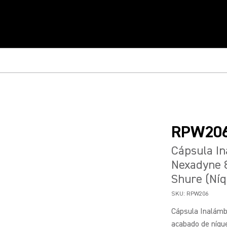
RPW20
Cápsula In
Nexadyne 
Shure (Níq
SKU:
RPW206
Cápsula Inalámb
acabado de níque