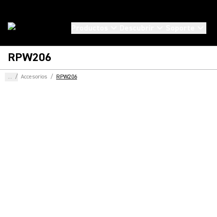
Productos
Descubrir
Soporte
RPW206
...
/
Accesorios
/
RPW206