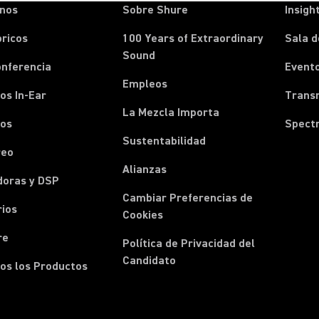
onos
Sobre Shure
Insigh
ricos
100 Years of Extraordinary
Sala d
Sound
onferencia
Event
Empleos
os In-Ear
Transm
La Mezcla Importa
nos
Spect
Sustentabilidad
reo
Alianzas
doras y DSP
Cambiar Preferencias de
rios
Cookies
re
Política de Privacidad del
Candidato
os los Productos