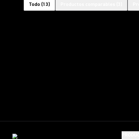
Todo
(
13
)
Productos comparables
(
3
)
Pr
PRODU