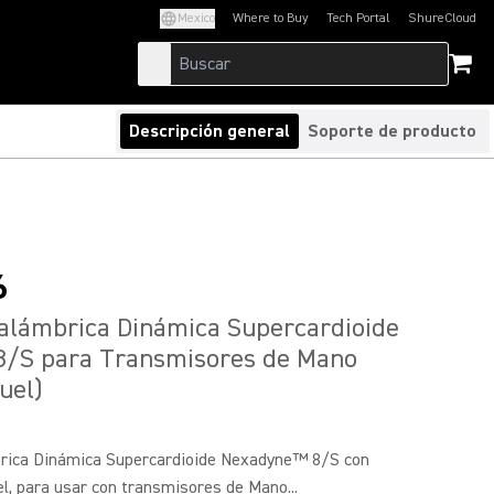
Mexico
Where to Buy
Tech Portal
ShureCloud
(Opens in a new tab)
(Opens in a new t
Descripción general
Soporte de producto
6
alámbrica Dinámica Supercardioide
8/S para Transmisores de Mano
uel)
rica Dinámica Supercardioide Nexadyne™ 8/S con
l, para usar con transmisores de Mano...