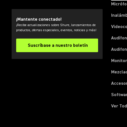
Micróf
Inalámb
¡Mantente conectado!
¡Recibe actualizaciones sobre Shure, lanzamientos de
Videoc
productos, ofertas especiales, eventos, noticias y más!
Audífon
Suscríbase a nuestro boletín
Audifo
Monito
Mezcla
Acceso
Softwa
Ver Tod
(Opens in a new tab)
(Opens in a new tab)
(Opens in a new tab)
(Opens in a new tab)
(Opens in a new tab)
(Opens in a new tab)
(Opens in a new tab)