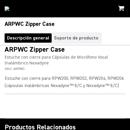
ARPWC Zipper Case
Descripción general
Soporte de producto
ARPWC Zipper Case
Estuche con cierre para Cápsulas de Micrófono Vocal
Inalámbrico Nexadyne
SKU:
ARPWC
Estuche con cierre para RPW200, RPW202, RPW204, RPW206
(cápsulas inalámbricas Nexadyne™ 8/C y Nexadyne™ 8/C)
Productos Relacionados