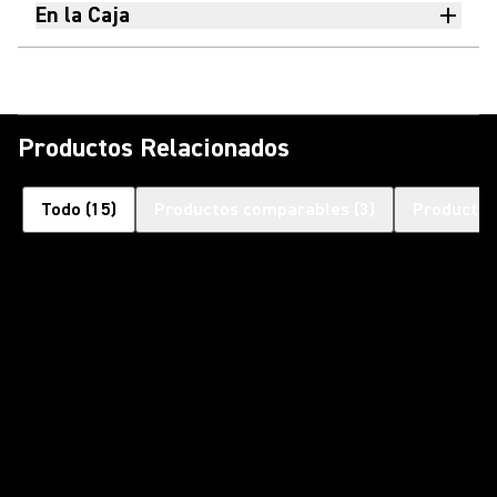
En la Caja
Productos Relacionados
Todo
(
15
)
Productos comparables
(
3
)
Productos