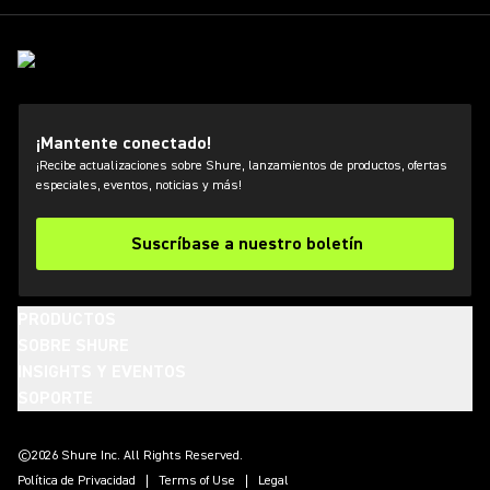
¡Mantente conectado!
¡Recibe actualizaciones sobre Shure, lanzamientos de productos, ofertas
especiales, eventos, noticias y más!
Suscríbase a nuestro boletín
PRODUCTOS
SOBRE SHURE
INSIGHTS Y EVENTOS
SOPORTE
(Opens in a new tab)
(Opens in a new tab)
(Opens in a new tab)
(Opens in a new tab)
(Opens in a new tab)
(Opens in a new tab)
(Opens in a new tab)
©2026 Shure Inc. All Rights Reserved.
Política de Privacidad
Terms of Use
Legal