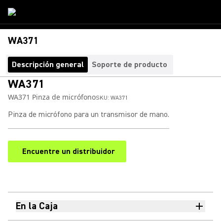
WA371
Descripción general
Soporte de producto
WA371
WA371 Pinza de micrófono
SKU:
WA371
Pinza de micrófono para un transmisor de mano.
Encuentre un distribuidor
(Opens in a new tab)
En la Caja