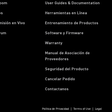
room
User Guides & Documentation
os
Herramientas en Línea
isión en Vivo
Entrenamiento de Productos
rum
Software y Firmware
Warranty
Manual de Asociación de
(Opens in a new tab)
Proveedores
Seguridad del Producto
(Opens in a new tab)
Cancelar Pedido
(Opens in a new tab)
Contactanos
Política de Privacidad
Terms of Use
Legal