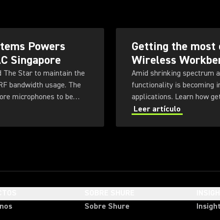
ystems Powers
Getting the most 
AC Singapore
Wireless Workbe
d The Star to maintain the
Amid shrinking spectrum a
 RF bandwidth usage. The
functionality is becoming 
more microphones to be
applications. Learn how ge
ty for future productions.
Workbench 6 software.
Leer artículo
CTOS
SOBRE SHURE
INSIG
onos
Sobre Shure
Insigh