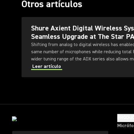
Otros artículos
Shure Axient Digital Wireless S
Seamless Upgrade at The Star P
Shifting from analog to digital wireless has enable
same number of microphones while reducing total
wider tuning range of the ADX series also allows 
deployed simultaneously — offering greater flexibili
Leer artículo
PRODU
Micróf