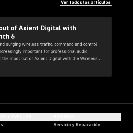
Ver todos los artículos
(Opens in a new tab)
out of Axient Digital with
nch 6
nd surging wireless traffic, command and control
increasingly important for professional audio
t the most out of Axient Digital with the Wireless
HTS Y EVENTOS
SOPORTE
ts
Servicio y Reparación