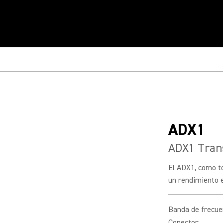
ADX1
ADX1 Tran
El ADX1, como t
un rendimiento e
Banda de frecue
Conector
: