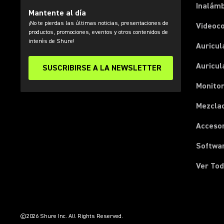
Inalámb
Mantente al día
¡No te pierdas las últimas noticias, presentaciones de
Videoc
productos, promociones, eventos y otros contenidos de
interés de Shure!
Auricul
Auricul
SUSCRIBIRSE A LA NEWSLETTER
Monitor
Mezcla
Acceso
Softwa
Ver Tod
(Opens in a new tab)
(Opens in a new tab)
(Opens in a new tab)
(Opens in a new tab)
(Opens in a new tab)
(Opens in a new tab)
(Opens in a new tab)
©2026 Shure Inc. All Rights Reserved.