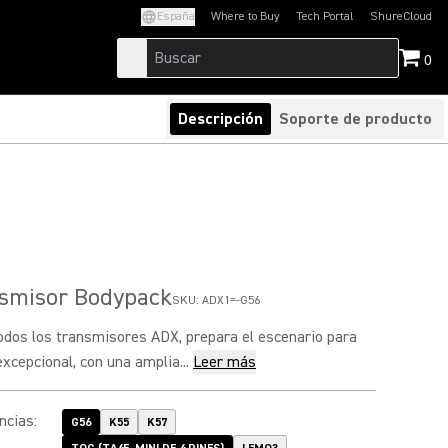
España
Where to Buy
Tech Portal
ShureCloud
(Opens in a new tab)
(Opens in a new t
0
Descripción
Soporte de producto
smisor Bodypack
SKU:
ADX1=-G56
odos los transmisores ADX, prepara el escenario para
xcepcional, con una amplia...
Leer más
ncias
:
G56
K55
K57