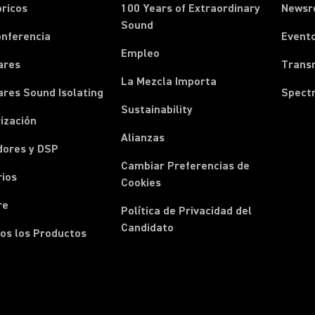
ricos
100 Years of Extraordinary
News
Sound
onferencia
Event
Empleo
ares
Transm
La Mezcla Importa
ares Sound Isolating
Spect
Sustainability
ización
Alianzas
dores y DSP
Cambiar Preferencias de
rios
Cookies
re
Política de Privacidad del
Candidato
os los Productos