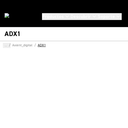
Productos
Descubrir
Soporte
ADX1
...
/
Axient_digital
/
ADX1