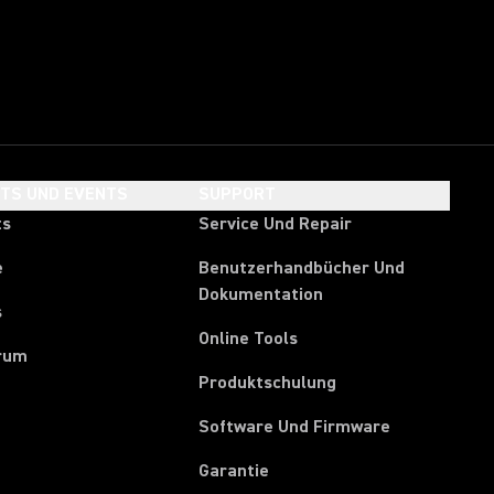
HTS UND EVENTS
SUPPORT
ts
Service Und Repair
e
Benutzerhandbücher Und
Dokumentation
s
Online Tools
rum
Produktschulung
Software Und Firmware
Garantie