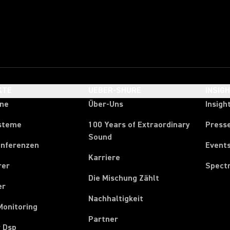
KTE
UEBER-SHURE
INSIG
one
Über-Uns
Insigh
steme
100 Years of Extraordinary
Press
Sound
onferenzen
Event
Karriere
rer
Spect
Die Mischung Zählt
er
Nachhaltigkeit
Monitoring
Partner
r Dsp