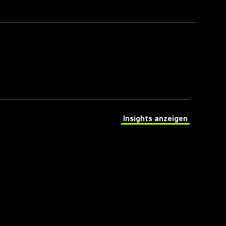
Insights anzeigen
(Opens in a new tab)