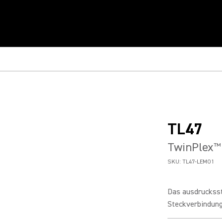
TL47
TwinPlex
™
SKU:
TL47-LEMO1
Das ausdrucksst
Steckverbindung