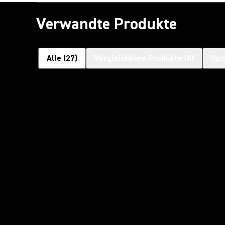
Verwandte Produkte
Alle
(
27
)
Vergleichbare Produkte
(
4
)
Opt