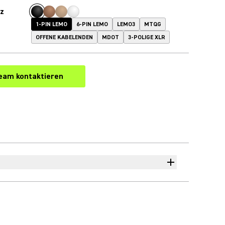
z
1-PIN LEMO
6-PIN LEMO
LEMO3
MTQG
OFFENE KABELENDEN
MDOT
3-POLIGE XLR
eam kontaktieren