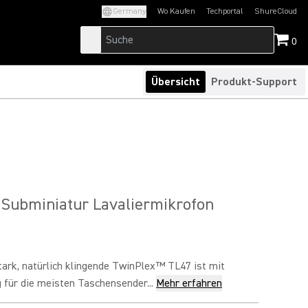
Germany
Wo Kaufen
Techportal
ShureCloud
(Opens in a new tab)
(Opens in a new t
0
Übersicht
Produkt-Support
Subminiatur Lavaliermikrofon
ark, natürlich klingende TwinPlex™ TL47 ist mit
 für die meisten Taschensender...
Mehr erfahren