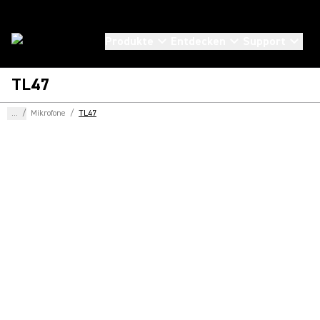
Produkte
Entdecken
Support
TL47
...
/
Mikrofone
/
TL47