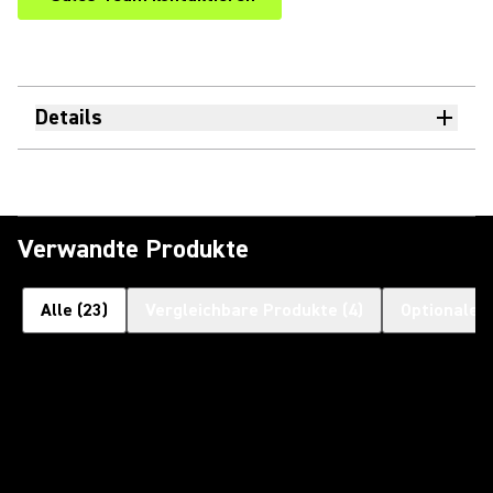
Details
Verwandte Produkte
Alle
(
23
)
Vergleichbare Produkte
(
4
)
Optionales