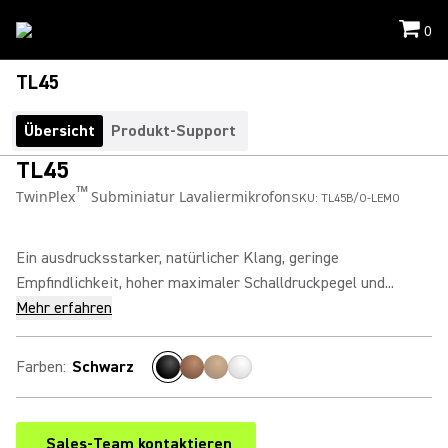
0
TL45
Übersicht
Produkt-Support
TL45
™
TwinPlex
Subminiatur Lavaliermikrofon
SKU:
TL45B/O-LEMO
Ein ausdrucksstarker, natürlicher Klang, geringe
Empfindlichkeit, hoher maximaler Schalldruckpegel und...
Mehr erfahren
Farben
:
Schwarz
Sales-Team kontaktieren