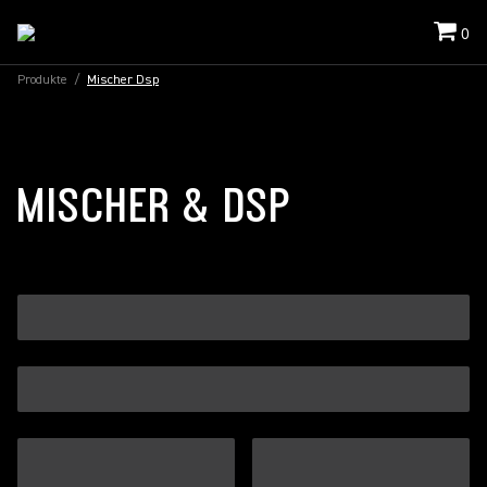
0
Produkte
/
Mischer Dsp
MISCHER & DSP