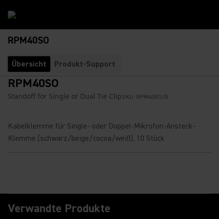
RPM40SO
Übersicht
Produkt-Support
RPM40SO
Standoff for Single or Dual Tie Clip
SKU:
RPM40SO/B
Kabelklemme für Single- oder Doppel-Mikrofon-Ansteck-
Klemme (schwarz/beige/cocoa/weiß), 10 Stück
Verwandte Produkte