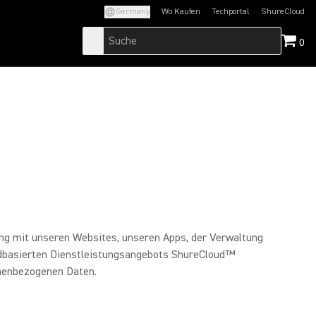
Germany
Wo Kaufen
Techportal
ShureCloud
(Opens in a new tab)
(Opens in a new t
0
ng mit unseren Websites, unseren Apps, der Verwaltung
udbasierten Dienstleistungsangebots ShureCloud™
onenbezogenen Daten.