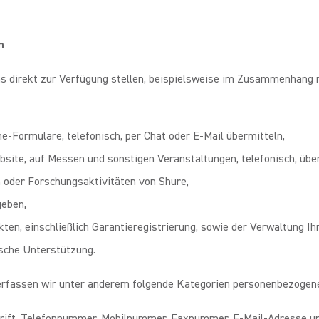
n
uns direkt zur Verfügung stellen, beispielsweise im Zusammenhang 
ne-Formulare, telefonisch, per Chat oder E-Mail übermitteln,
ite, auf Messen und sonstigen Veranstaltungen, telefonisch, über 
 oder Forschungsaktivitäten von Shure,
geben,
en, einschließlich Garantieregistrierung, sowie der Verwaltung Ih
sche Unterstützung.
fassen wir unter anderem folgende Kategorien personenbezogener
chrift, Telefonnummer, Mobilnummer, Faxnummer, E-Mail-Adresse u