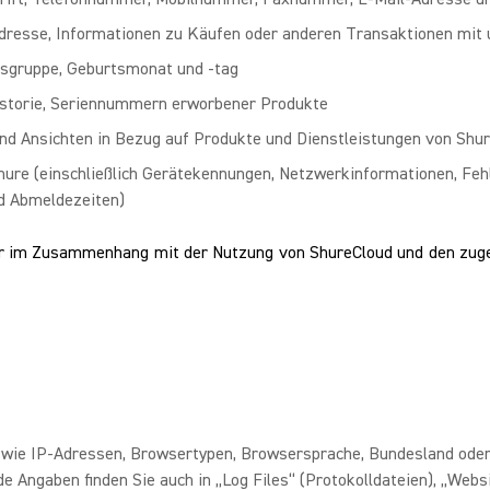
adresse, Informationen zu Käufen oder anderen Transaktionen mit 
ersgruppe, Geburtsmonat und -tag
historie, Seriennummern erworbener Produkte
 und Ansichten in Bezug auf Produkte und Dienstleistungen von Shu
ure (einschließlich Gerätekennungen, Netzwerkinformationen, Feh
nd Abmeldezeiten)
r im Zusammenhang mit der Nutzung von ShureCloud und den zuge
 wie IP-Adressen, Browsertypen, Browsersprache, Bundesland oder
e Angaben finden Sie auch in „Log Files“ (Protokolldateien), „Web