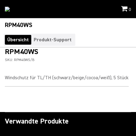
0
RPM40WS
Übersicht
Produkt-Support
RPM40WS
SKU:
RPM40WS/B
Windschutz für TL/TH (schwarz/beige/cocoa/weiß), 5 Stück
Verwandte Produkte