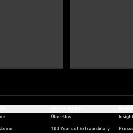
KTE
UEBER-SHURE
INSIG
one
Über-Uns
Insigh
steme
100 Years of Extraordinary
Press