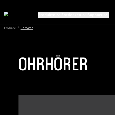
Produkte
Entdecken
Support
Produkte
/
Ohrhörer
OHRHÖRER