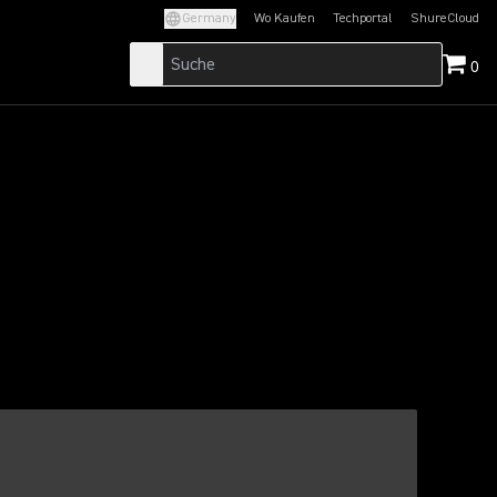
Germany
Wo Kaufen
Techportal
ShureCloud
(Opens in a new tab)
(Opens in a new t
0