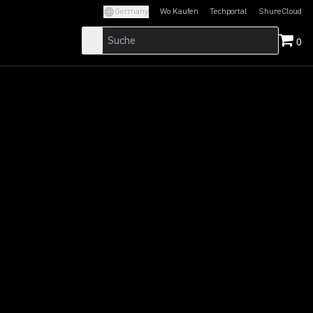
Germany
Wo Kaufen
Techportal
ShureCloud
(Opens in a new tab)
(Opens in a new t
0