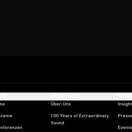
KTE
UEBER-SHURE
INSIG
one
Über-Uns
Insigh
steme
100 Years of Extraordinary
Press
Sound
onferenzen
Event