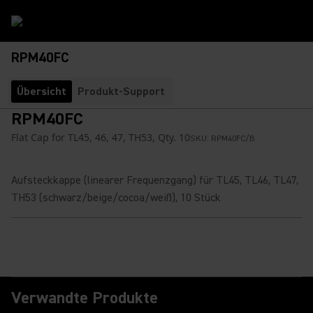
RPM40FC
Übersicht
Produkt-Support
RPM40FC
Flat Cap for TL45, 46, 47, TH53, Qty. 10
SKU:
RPM40FC/B
Aufsteckkappe (linearer Frequenzgang) für TL45, TL46, TL47,
TH53 (schwarz/beige/cocoa/weiß), 10 Stück
Verwandte Produkte