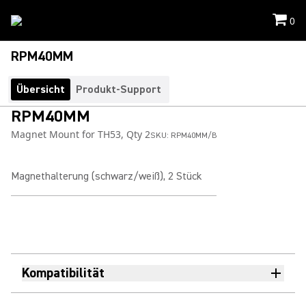
0
RPM40MM
Übersicht
Produkt-Support
RPM40MM
Magnet Mount for TH53, Qty 2
SKU:
RPM40MM/B
Magnethalterung (schwarz/weiß), 2 Stück
Kompatibilität