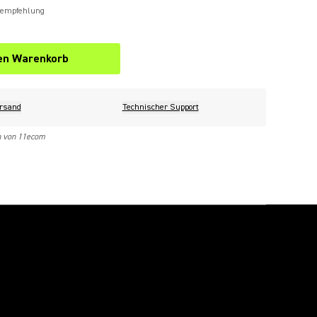
sempfehlung
den Warenkorb
rsand
Technischer Support
n von 11ecom