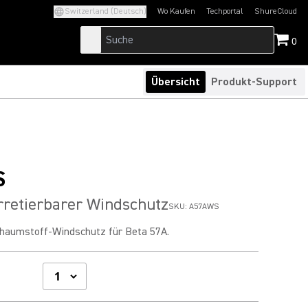
Switzerland (Deutsch)
Wo Kaufen
Techportal
ShureCloud
(Opens in a new tab)
(Opens in a new t
0
Übersicht
Produkt-Support
S
retierbarer Windschutz
SKU:
A57AWS
chaumstoff-Windschutz für Beta 57A.