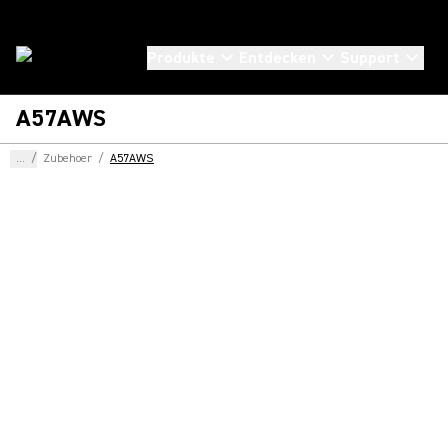
Produkte
Entdecken
Support
A57AWS
...
/
Zubehoer
/
A57AWS