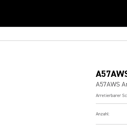
A57AW
A57AWS Ar
Arretierbarer S
Anzahl
: