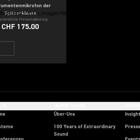
rumentenmikrofon der
Spitzenklasse
erbindliche Preisempfehlung
CHF 175.00
KTE
UEBER-SHURE
INSIG
one
Über-Uns
Insigh
steme
100 Years of Extraordinary
Press
Sound
onferenzen
Event