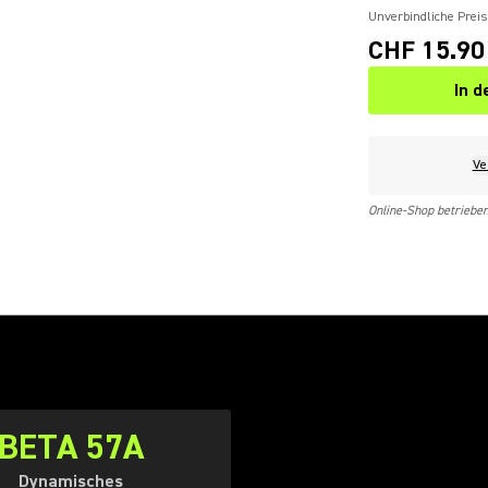
Unverbindliche Prei
CHF 15.90
In 
Ve
Online-Shop betriebe
BETA 57A
Dynamisches