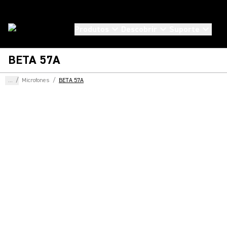
Produtos
Descobrir
Suporte
BETA 57A
...
/
Microfones
/
BETA 57A