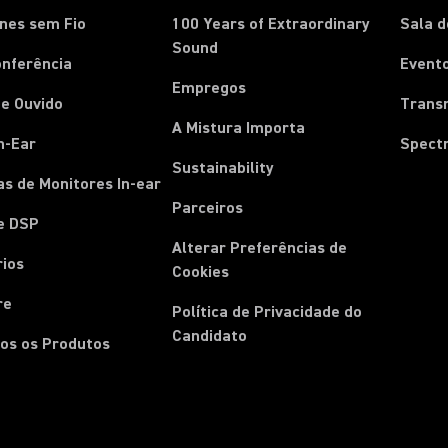
nes sem Fio
100 Years of Extraordinary
Sala 
Sound
onferência
Event
Empregos
e Ouvido
Trans
A Mistura Importa
n-Ear
Spect
Sustainability
s de Monitores In-ear
Parceiros
e DSP
Alterar Preferências de
rios
Cookies
re
Política de Privacidade do
Candidato
os os Produtos