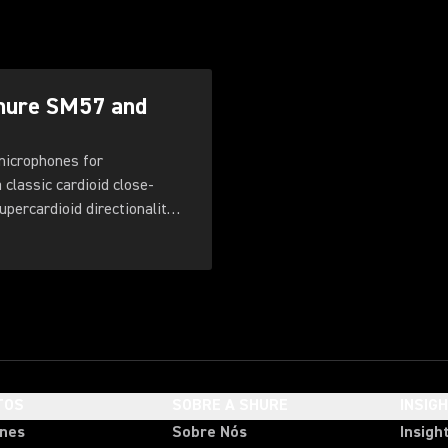
Shure SM57 and
microphones for
classic cardioid close-
percardioid directionality,
e grille, and improved
TOS
SOBRE A SHURE
INSIG
ones
Sobre Nós
Insigh