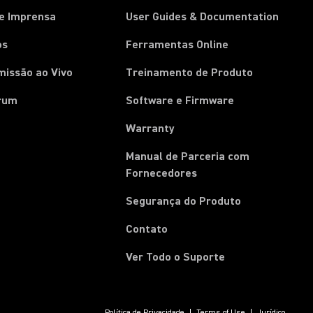
de Imprensa
User Guides & Documentation
os
Ferramentas Online
missão ao Vivo
Treinamento de Produto
rum
Software e Firmware
Warranty
Manual de Parceria com
(Opens in a new tab)
Fornecedores
Segurança do Produto
Contato
Ver Todo o Suporte
Política de Privacidade
Terms of Use
Jurídico