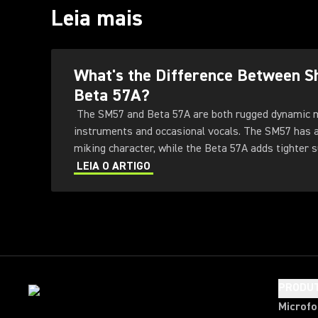
Leia mais
What's the Difference Between 
Beta 57A?
The SM57 and Beta 57A are both rugged dynamic 
instruments and occasional vocals. The SM57 has a 
miking character, while the Beta 57A adds tighter su
higher output, extended response, a more protectiv
LEIA O ARTIGO
handling-noise control.
PRODU
Microf