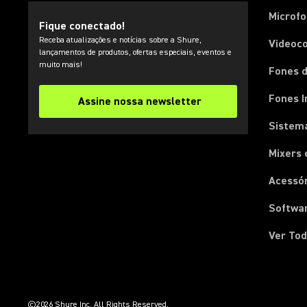
Microfo
Fique conectado!
Receba atualizações e notícias sobre a Shure,
Videoc
lançamentos de produtos, ofertas especiais, eventos e
muito mais!
Fones d
Fones I
Assine nossa newsletter
Sistema
Mixers 
Acessó
Softwa
Ver Tod
(Opens in a new tab)
(Opens in a new tab)
(Opens in a new tab)
(Opens in a new tab)
(Opens in a new tab)
(Opens in a new tab)
(Opens in a new tab)
©2026 Shure Inc. All Rights Reserved.