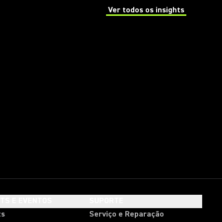
Ver todos os insights
(Opens in a new tab)
HTS E EVENTOS
SUPORTE
ts
Serviço e Reparação