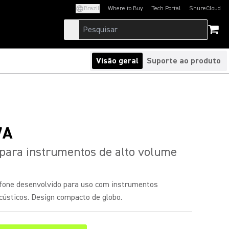
Brazil
Where to Buy
Tech Portal
ShureCloud
(Opens in a new tab)
(Opens in a new t
Visão geral
Suporte ao produto
7A
para instrumentos de alto volume
fone desenvolvido para uso com instrumentos
cústicos. Design compacto de globo.