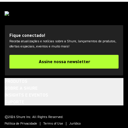
Fique conectado!
Receba atualizações e notícias sobre a Shure, lançamentos de produtos,
ofertas especiais, eventos e muito mais!
Assine nossa newsletter
PRODUTOS
SOBRE A SHURE
INSIGHTS E EVENTOS
SUPORTE
(Opens in a new tab)
(Opens in a new tab)
(Opens in a new tab)
(Opens in a new tab)
(Opens in a new tab)
(Opens in a new tab)
(Opens in a new tab)
©2026 Shure Inc. All Rights Reserved.
Política de Privacidade
Terms of Use
Jurídico