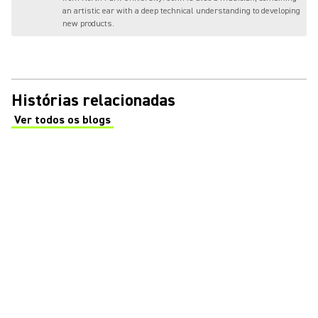
an artistic ear with a deep technical understanding to developing
new products.
Histórias relacionadas
Ver todos os blogs
(Opens in a new tab)