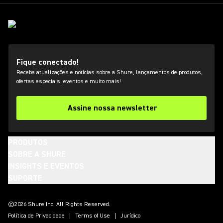
Fique conectado!
Receba atualizações e notícias sobre a Shure, lançamentos de produtos,
ofertas especiais, eventos e muito mais!
Assine nossa newsletter
PRODUTOS
SOBRE A SHURE
INSIGHTS E EVENTOS
SUPORTE
(Opens in a new tab)
(Opens in a new tab)
(Opens in a new tab)
(Opens in a new tab)
(Opens in a new tab)
(Opens in a new tab)
(Opens in a new tab)
©2026 Shure Inc. All Rights Reserved.
Política de Privacidade
Terms of Use
Jurídico