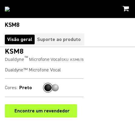
KSM8
Visão geral
Suporte ao produto
KSM8
™
Dualdyne
Microfone Vocal
SKU:
KSM8/B
Dualdyne™ Microfone Vocal
Cores
:
Preto
Encontre um revendedor
(Opens in a new tab)