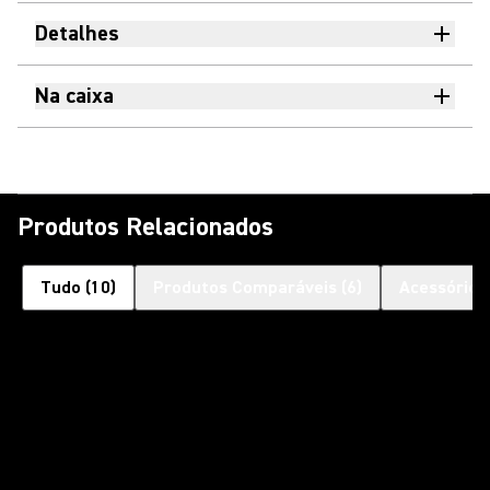
Detalhes
Na caixa
Produtos Relacionados
Tudo
(
10
)
Produtos Comparáveis
(
6
)
Acessórios