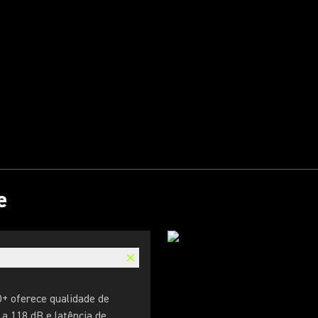
e
D+ oferece qualidade de
 a 118 dB e latência de