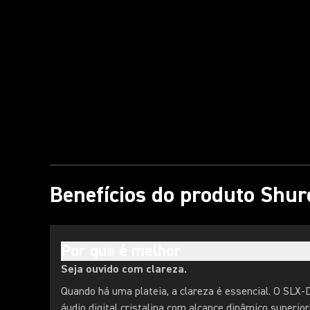
Reproduzir vídeo
Benefícios do produto Shur
Por que é melhor
Seja ouvido com clareza.
Quando há uma plateia, a clareza é essencial. O SLX-
áudio digital cristalina com alcance dinâmico superior