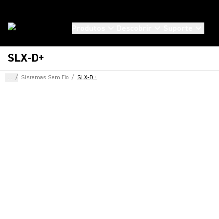
Produtos
Descobrir
Suporte
SLX-D+
...
/
Sistemas Sem Fio
/
SLX-D+