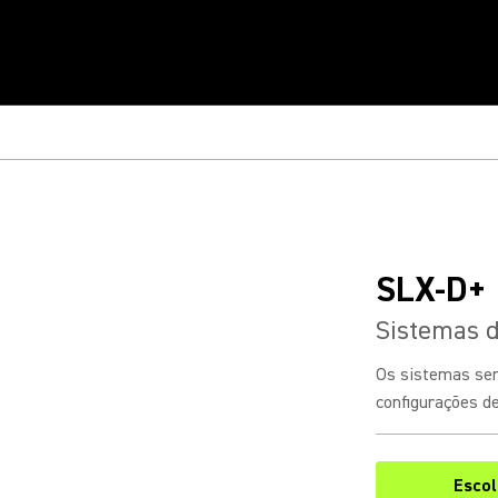
SLX-D+
Sistemas 
Os sistemas se
configurações de
Esco