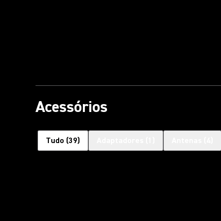
Acessórios
Tudo
(
39
)
Adaptadores
(
1
)
Antenas
(
4
)