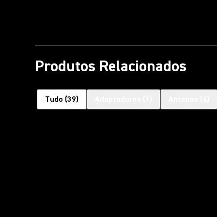
Produtos Relacionados
Tudo
(
39
)
Adaptadores
(
1
)
Antenas
(
4
)