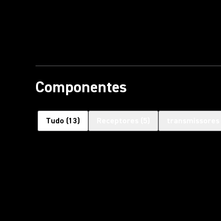
Componentes
Tudo
(
13
)
Receptores
(
5
)
transmissores