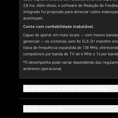
2,8 ms. Além disso, o software de Redução de Feedba
integrado foi projetado para detectar ruídos indeseja
aconteçam.
Conte com confiabilidade inabalável.
Capaz de operar em mais locais — com menos bandas
gerenciar — os sistemas sem fio SLX-D+ mantêm sin
faixa de frequência expandida de 138 MHz, oferecend
compatíveis por banda de TV de 6 MHz e 14 por banda
*O desempenho pode variar dependendo das regulame
ambiente operacional.
Qualidade que está nos detalhes
Como funciona