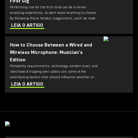
First Gig
Performing live for the first time can be a nerve-
wracking experience, so don't leave anything to chance.
By following these helpful suggestions, you'll be ready
to take the stage with confidence – and prepared when
LEIA O ARTIGO
things happen to go wrong.
How to Choose Between a Wired and
Wireless Microphone: Musician's
Edition
Portability requirements, technology comfort level, and
likelihood of tripping over cables are some of the
contributing factors that should influence whether or
not you go wireless as a musician running your own
LEIA O ARTIGO
sound.