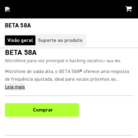
BETA 58A
Visão geral
Suporte ao produto
BETA 58A
Microfone para voz principal e backing vocal
SKU:
Beta 58A
Microfone de saída alta, o BETA 58A® oferece uma resposta
de frequência ajustada, ideal para vocais próximos ao...
Leia mais
Comprar
(Opens in a new tab)