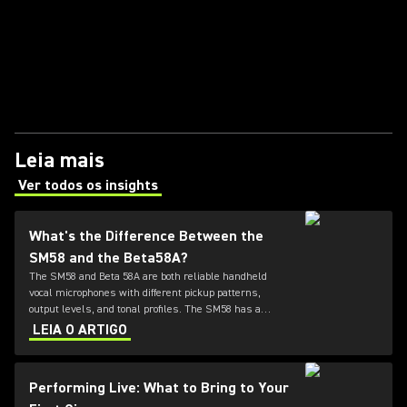
Leia mais
Ver todos os insights
(Opens in a new tab)
What's the Difference Between the
SM58 and the Beta58A?
The SM58 and Beta 58A are both reliable handheld
vocal microphones with different pickup patterns,
output levels, and tonal profiles. The SM58 has a
cardioid pattern and familiar, forgiving SM-series vocal
LEIA O ARTIGO
sound. The Beta 58A has a tighter supercardioid
pattern, hotter output, extended response, and reduced
handling noise.
Performing Live: What to Bring to Your