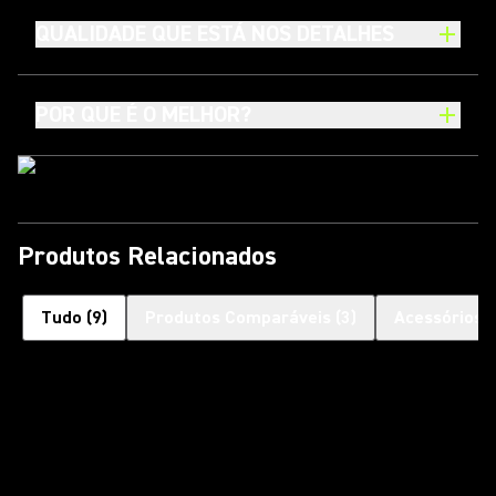
QUALIDADE QUE ESTÁ NOS DETALHES
POR QUE É O MELHOR?
Produtos Relacionados
Tudo
(
9
)
Produtos Comparáveis
(
3
)
Acessórios 